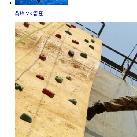
黄蜂 VS 雷霆