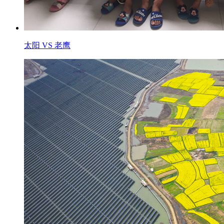
太阳 VS 老鹰