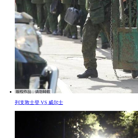
列支敦士登 VS 威尔士