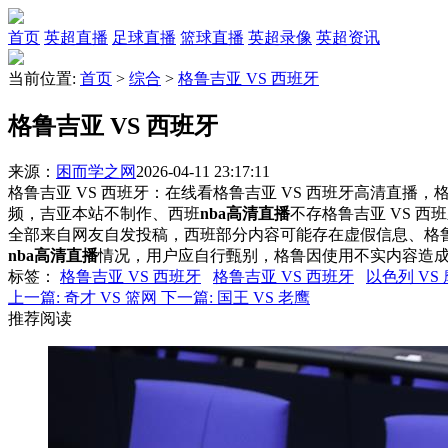
首页
英超直播
足球直播
篮球直播
英超录像
英超资讯
当前位置:
首页
>
综合
>
格鲁吉亚 VS 西班牙
格鲁吉亚 VS 西班牙
来源：
困而学之网
2026-04-11 23:17:11
格鲁吉亚 VS 西班牙：在线看格鲁吉亚 VS 西班牙高清直播，格
频，吉亚本站不制作、西班
nba高清直播
不存格鲁吉亚 VS 
全部来自网友自发投稿，西班部分内容可能存在虚假信息、格
nba高清直播
情况，用户应自行甄别，格鲁因使用不实内容造
标签
：
格鲁吉亚 VS 西班牙
格鲁吉亚 VS 西班牙
以色列 VS
上一篇:
奇才 VS 篮网
下一篇:
国王 VS 老鹰
推荐阅读