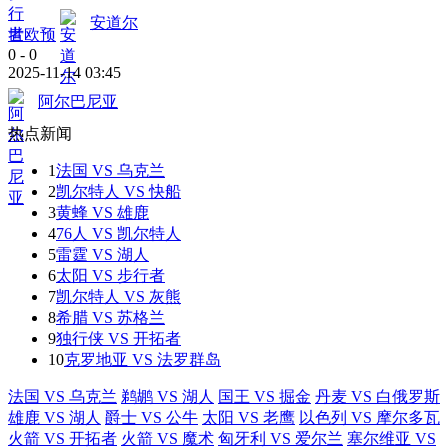
安道尔
世欧预
0
-
0
2025-11-14 03:45
阿尔巴尼亚
热点新闻
1
法国 VS 乌克兰
2
凯尔特人 VS 快船
3
黄蜂 VS 雄鹿
4
76人 VS 凯尔特人
5
雷霆 VS 湖人
6
太阳 VS 步行者
7
凯尔特人 VS 灰熊
8
希腊 VS 苏格兰
9
独行侠 VS 开拓者
10
克罗地亚 VS 法罗群岛
法国 VS 乌克兰
鹈鹕 VS 湖人
国王 VS 掘金
丹麦 VS 白俄罗斯
雄鹿 VS 湖人
爵士 VS 公牛
太阳 VS 老鹰
以色列 VS 摩尔多瓦
火箭 VS 开拓者
火箭 VS 魔术
匈牙利 VS 爱尔兰
塞尔维亚 VS