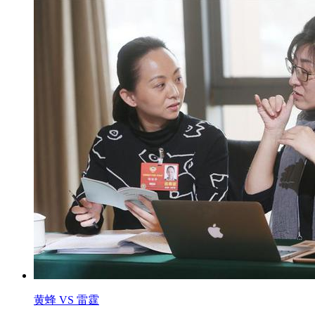
黄蜂 VS 雷霆