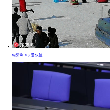
匈牙利 VS 爱尔兰