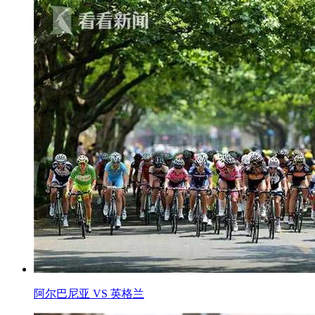
阿尔巴尼亚 VS 英格兰