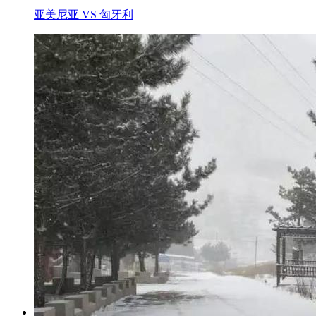
亚美尼亚 VS 匈牙利