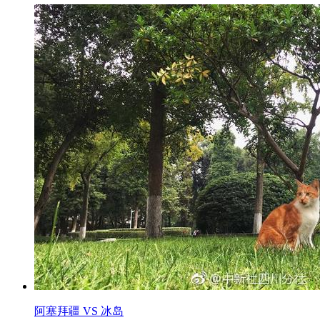
阿塞拜疆 VS 冰岛