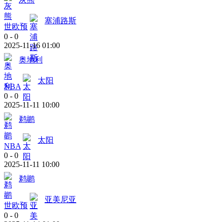
塞浦路斯
世欧预
0
-
0
2025-11-16 01:00
奥地利
太阳
NBA
0
-
0
2025-11-11 10:00
鹈鹕
太阳
NBA
0
-
0
2025-11-11 10:00
鹈鹕
亚美尼亚
世欧预
0
-
0