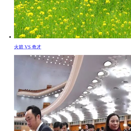
火箭 VS 奇才